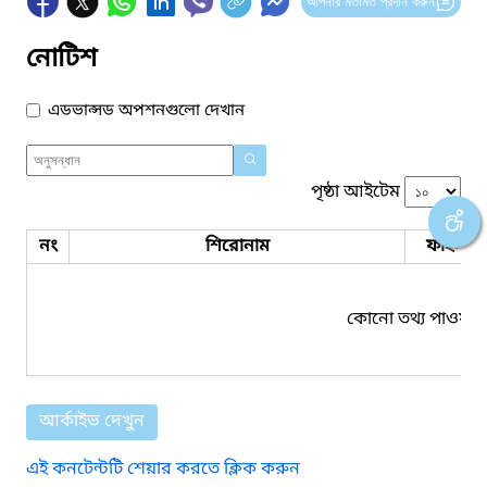
আপনার মতামত প্রদান করুন
নোটিশ
এডভান্সড অপশনগুলো দেখান
পৃষ্ঠা আইটেম
নং
শিরোনাম
ফাইল সম
কোনো তথ্য পাওয়া য
আর্কাইভ দেখুন
এই কনটেন্টটি শেয়ার করতে ক্লিক করুন