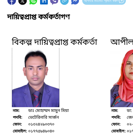
আপনার মতামত প্রদান করুন
দায়িত্বপ্রাপ্ত কর্মকর্তাগণ
বিকল্প দায়িত্বপ্রাপ্ত কর্মকর্তা
আপীল ক
ডাঃ মোহাম্মদ মামুন মিয়া
ডা:
নাম:
নাম:
ভেটেরিনারি সার্জন
জেল
পদবি:
পদবি:
০১৩২৪২৯০৩৭০
০২
ফোন:
ফোন:
০১৭৭৫৯৪৯০৪০
০১
মোবাইল:
মোবাইল: